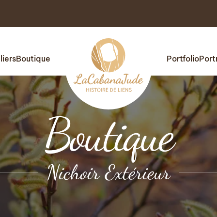
liers
Boutique
Portfolio
Port
Boutique
Nichoir Extérieur