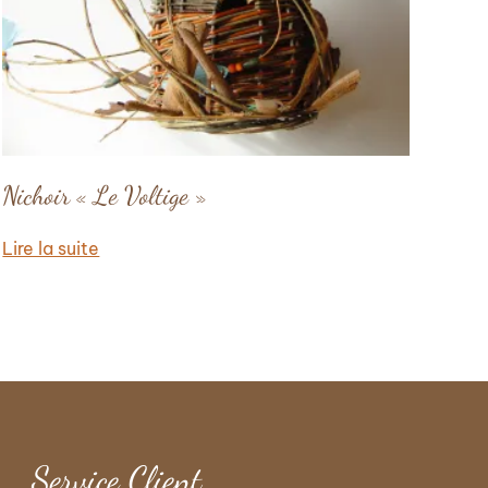
Nichoir « Le Voltige »
Lire la suite
Service Client